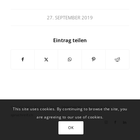
27. SEPTEMBER 2019
Eintrag teilen
© Drechslerei Bruni AG Thun –
Impressum
– realisiert durch
This site uses cookies. By continuing to browse the site, you
spruchreif.ch
are agreeing to our use of cookies.
OK